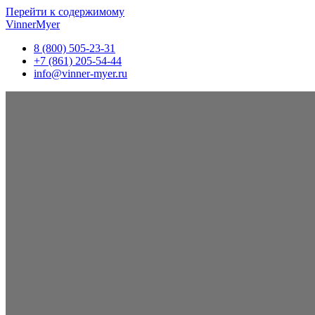
Перейти к содержимому
VinnerMyer
8 (800) 505-23-31
+7 (861) 205-54-44
info@vinner-myer.ru