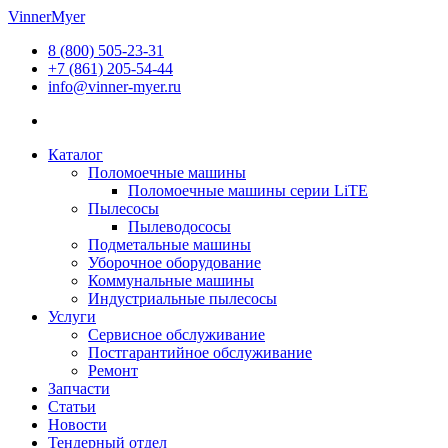
Перейти
VinnerMyer
к
8 (800) 505-23-31
содержимому
+7 (861) 205-54-44
info@vinner-myer.ru
Каталог
Поломоечные машины
Поломоечные машины серии LiTE
Пылесосы
Пылеводососы
Подметальные машины
Уборочное оборудование
Коммунальные машины
Индустриальные пылесосы
Услуги
Сервисное обслуживание
Постгарантийное обслуживание
Ремонт
Запчасти
Статьи
Новости
Тендерный отдел