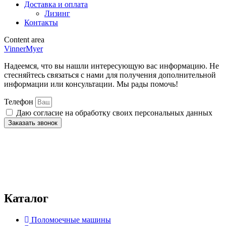
Доставка и оплата
Лизинг
Контакты
Content area
VinnerMyer
Надеемся, что вы нашли интересующую вас информацию. Не
стесняйтесь связаться с нами для получения дополнительной
информации или консультации. Мы рады помочь!
Телефон
Даю согласие на обработку своих персональных данных
Заказать звонок
Нажимая на кнопку отправки формы, вы даёте
согласие
на
обработку персональных данных и подтверждаете
ознакомление с
политикой конфиденциальности и обработки
персональных данных
. Вы можете ознакомиться с полной
информацией в документе по
ссылке.
Каталог
Поломоечные машины