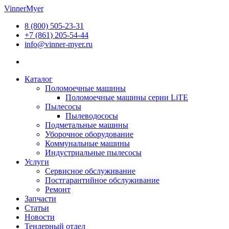
Перейти
VinnerMyer
к
8 (800) 505-23-31
содержимому
+7 (861) 205-54-44
info@vinner-myer.ru
Каталог
Поломоечные машины
Поломоечные машины серии LiTE
Пылесосы
Пылеводососы
Подметальные машины
Уборочное оборудование
Коммунальные машины
Индустриальные пылесосы
Услуги
Сервисное обслуживание
Постгарантийное обслуживание
Ремонт
Запчасти
Статьи
Новости
Тендерный отдел