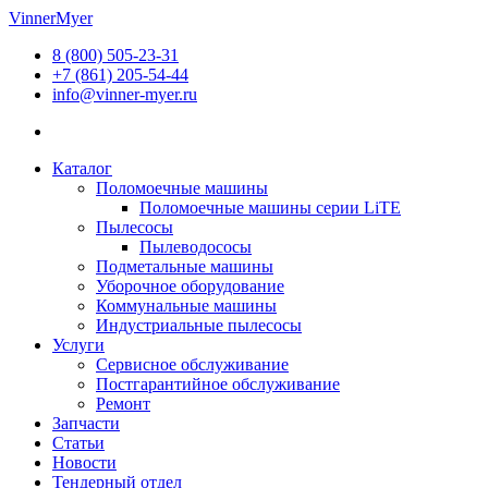
Перейти
VinnerMyer
к
8 (800) 505-23-31
содержимому
+7 (861) 205-54-44
info@vinner-myer.ru
Каталог
Поломоечные машины
Поломоечные машины серии LiTE
Пылесосы
Пылеводососы
Подметальные машины
Уборочное оборудование
Коммунальные машины
Индустриальные пылесосы
Услуги
Сервисное обслуживание
Постгарантийное обслуживание
Ремонт
Запчасти
Статьи
Новости
Тендерный отдел