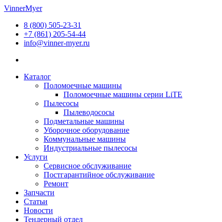
Перейти
VinnerMyer
к
8 (800) 505-23-31
содержимому
+7 (861) 205-54-44
info@vinner-myer.ru
Каталог
Поломоечные машины
Поломоечные машины серии LiTE
Пылесосы
Пылеводососы
Подметальные машины
Уборочное оборудование
Коммунальные машины
Индустриальные пылесосы
Услуги
Сервисное обслуживание
Постгарантийное обслуживание
Ремонт
Запчасти
Статьи
Новости
Тендерный отдел