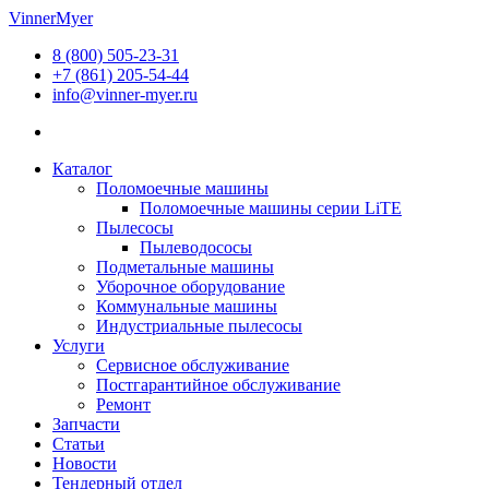
Перейти
VinnerMyer
к
8 (800) 505-23-31
содержимому
+7 (861) 205-54-44
info@vinner-myer.ru
Каталог
Поломоечные машины
Поломоечные машины серии LiTE
Пылесосы
Пылеводососы
Подметальные машины
Уборочное оборудование
Коммунальные машины
Индустриальные пылесосы
Услуги
Сервисное обслуживание
Постгарантийное обслуживание
Ремонт
Запчасти
Статьи
Новости
Тендерный отдел