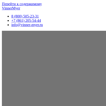
Перейти к содержимому
VinnerMyer
8 (800) 505-23-31
+7 (861) 205-54-44
info@vinner-myer.ru