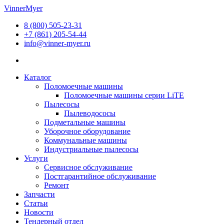
Перейти
VinnerMyer
к
8 (800) 505-23-31
содержимому
+7 (861) 205-54-44
info@vinner-myer.ru
Каталог
Поломоечные машины
Поломоечные машины серии LiTE
Пылесосы
Пылеводососы
Подметальные машины
Уборочное оборудование
Коммунальные машины
Индустриальные пылесосы
Услуги
Сервисное обслуживание
Постгарантийное обслуживание
Ремонт
Запчасти
Статьи
Новости
Тендерный отдел