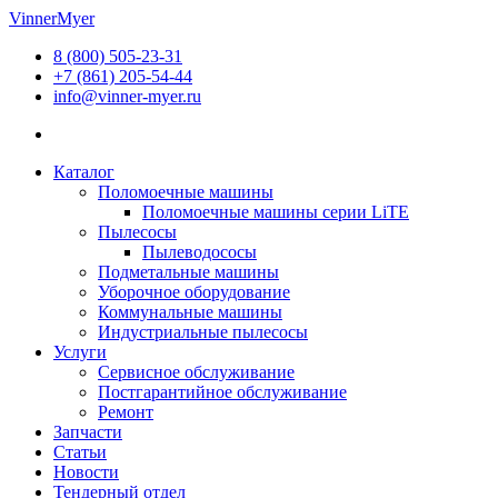
Перейти
VinnerMyer
к
8 (800) 505-23-31
содержимому
+7 (861) 205-54-44
info@vinner-myer.ru
Каталог
Поломоечные машины
Поломоечные машины серии LiTE
Пылесосы
Пылеводососы
Подметальные машины
Уборочное оборудование
Коммунальные машины
Индустриальные пылесосы
Услуги
Сервисное обслуживание
Постгарантийное обслуживание
Ремонт
Запчасти
Статьи
Новости
Тендерный отдел