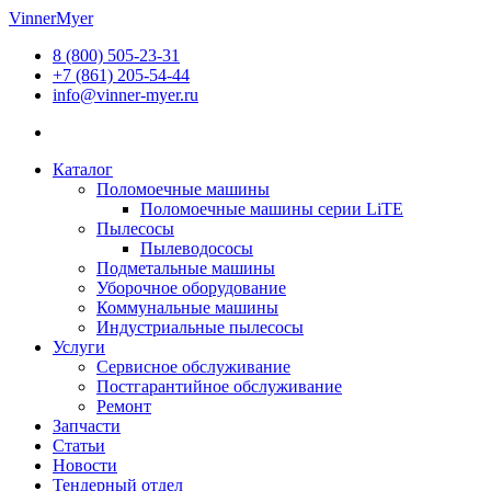
Перейти
VinnerMyer
к
8 (800) 505-23-31
содержимому
+7 (861) 205-54-44
info@vinner-myer.ru
Каталог
Поломоечные машины
Поломоечные машины серии LiTE
Пылесосы
Пылеводососы
Подметальные машины
Уборочное оборудование
Коммунальные машины
Индустриальные пылесосы
Услуги
Сервисное обслуживание
Постгарантийное обслуживание
Ремонт
Запчасти
Статьи
Новости
Тендерный отдел