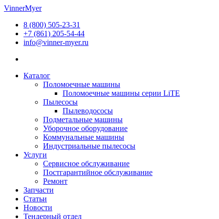
Перейти
VinnerMyer
к
8 (800) 505-23-31
содержимому
+7 (861) 205-54-44
info@vinner-myer.ru
Каталог
Поломоечные машины
Поломоечные машины серии LiTE
Пылесосы
Пылеводососы
Подметальные машины
Уборочное оборудование
Коммунальные машины
Индустриальные пылесосы
Услуги
Сервисное обслуживание
Постгарантийное обслуживание
Ремонт
Запчасти
Статьи
Новости
Тендерный отдел