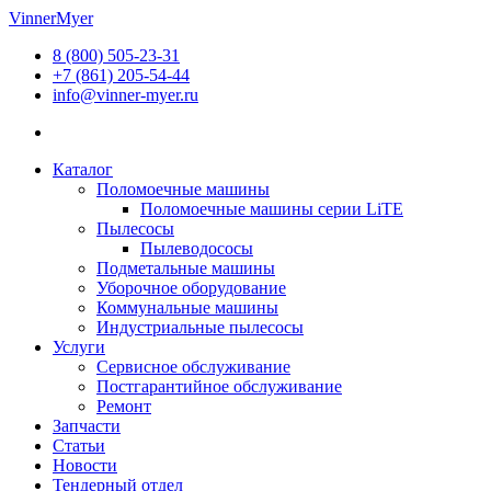
Перейти
VinnerMyer
к
8 (800) 505-23-31
содержимому
+7 (861) 205-54-44
info@vinner-myer.ru
Каталог
Поломоечные машины
Поломоечные машины серии LiTE
Пылесосы
Пылеводососы
Подметальные машины
Уборочное оборудование
Коммунальные машины
Индустриальные пылесосы
Услуги
Сервисное обслуживание
Постгарантийное обслуживание
Ремонт
Запчасти
Статьи
Новости
Тендерный отдел