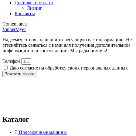
Доставка и оплата
Лизинг
Контакты
Content area
VinnerMyer
Надеемся, что вы нашли интересующую вас информацию. Не
стесняйтесь связаться с нами для получения дополнительной
информации или консультации. Мы рады помочь!
Телефон
Даю согласие на обработку своих персональных данных
Заказать звонок
Нажимая на кнопку отправки формы, вы даёте
согласие
на
обработку персональных данных и подтверждаете
ознакомление с
политикой конфиденциальности и обработки
персональных данных
. Вы можете ознакомиться с полной
информацией в документе по
ссылке.
Каталог
Поломоечные машины