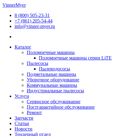
Перейти
VinnerMyer
к
8 (800) 505-23-31
содержимому
+7 (861) 205-54-44
info@vinner-myer.ru
Каталог
Поломоечные машины
Поломоечные машины серии LiTE
Пылесосы
Пылеводососы
Подметальные машины
Уборочное оборудование
Коммунальные машины
Индустриальные пылесосы
Услуги
Сервисное обслуживание
Постгарантийное обслуживание
Ремонт
Запчасти
Статьи
Новости
Тендерный отдел