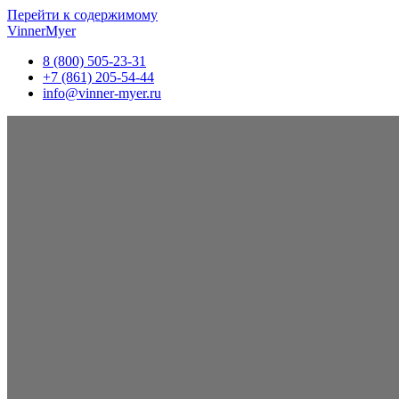
Перейти к содержимому
VinnerMyer
8 (800) 505-23-31
+7 (861) 205-54-44
info@vinner-myer.ru