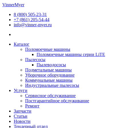
Перейти
VinnerMyer
к
8 (800) 505-23-31
содержимому
+7 (861) 205-54-44
info@vinner-myer.ru
Каталог
Поломоечные машины
Поломоечные машины серии LiTE
Пылесосы
Пылеводососы
Подметальные машины
Уборочное оборудование
Коммунальные машины
Индустриальные пылесосы
Услуги
Сервисное обслуживание
Постгарантийное обслуживание
Ремонт
Запчасти
Статьи
Новости
Тендерный отдел