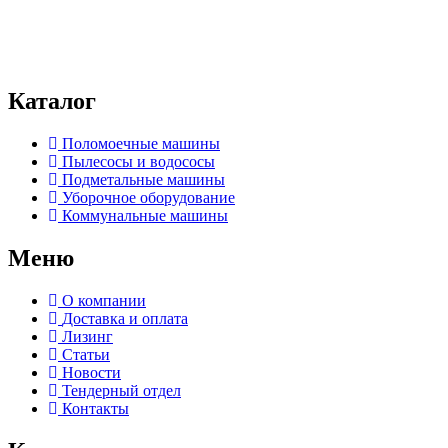
обработку персональных данных и подтверждаете
ознакомление с
политикой конфиденциальности и обработки
персональных данных
. Вы можете ознакомиться с полной
информацией в документе по
ссылке.
Каталог
Поломоечные машины
Пылесосы и водососы
Подметальные машины
Уборочное оборудование
Коммунальные машины
Меню
О компании
Доставка и оплата
Лизинг
Статьи
Новости
Тендерный отдел
Контакты