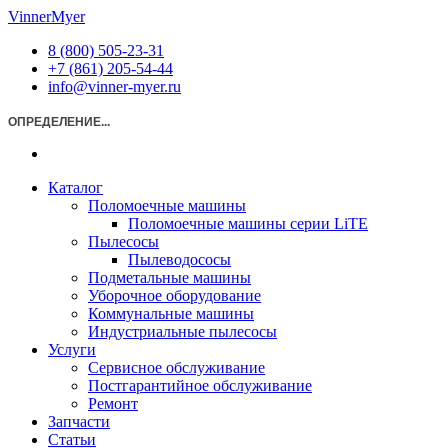
Перейти
VinnerMyer
к
8 (800) 505-23-31
содержимому
+7 (861) 205-54-44
info@vinner-myer.ru
ОПРЕДЕЛЕНИЕ...
Каталог
Поломоечные машины
Поломоечные машины серии LiTE
Пылесосы
Пылеводососы
Подметальные машины
Уборочное оборудование
Коммунальные машины
Индустриальные пылесосы
Услуги
Сервисное обслуживание
Постгарантийное обслуживание
Ремонт
Запчасти
Статьи