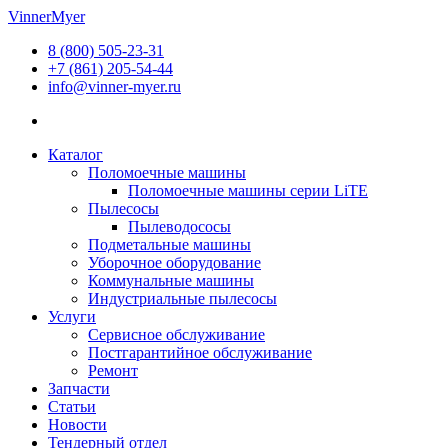
Перейти
VinnerMyer
к
8 (800) 505-23-31
содержимому
+7 (861) 205-54-44
info@vinner-myer.ru
Каталог
Поломоечные машины
Поломоечные машины серии LiTE
Пылесосы
Пылеводососы
Подметальные машины
Уборочное оборудование
Коммунальные машины
Индустриальные пылесосы
Услуги
Сервисное обслуживание
Постгарантийное обслуживание
Ремонт
Запчасти
Статьи
Новости
Тендерный отдел