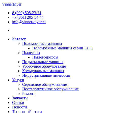
Перейти
VinnerMyer
к
8 (800) 505-23-31
содержимому
+7 (861) 205-54-44
info@vinner-myer.ru
Каталог
Поломоечные машины
Поломоечные машины серии LiTE
Пылесосы
Пылеводососы
Подметальные машины
Уборочное оборудование
Коммунальные машины
Индустриальные пылесосы
Услуги
Сервисное обслуживание
Постгарантийное обслуживание
Ремонт
Запчасти
Статьи
Новости
Тендерный отдел