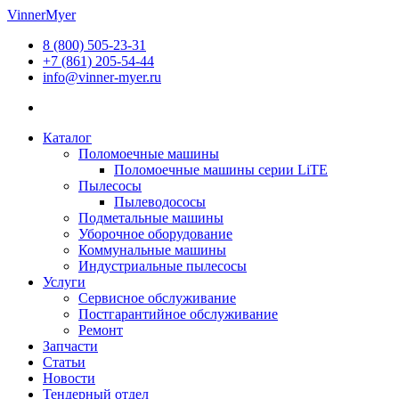
Перейти
VinnerMyer
к
8 (800) 505-23-31
содержимому
+7 (861) 205-54-44
info@vinner-myer.ru
Каталог
Поломоечные машины
Поломоечные машины серии LiTE
Пылесосы
Пылеводососы
Подметальные машины
Уборочное оборудование
Коммунальные машины
Индустриальные пылесосы
Услуги
Сервисное обслуживание
Постгарантийное обслуживание
Ремонт
Запчасти
Статьи
Новости
Тендерный отдел