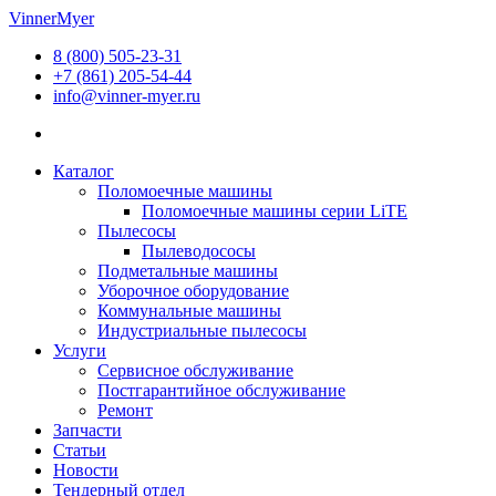
Перейти
VinnerMyer
к
8 (800) 505-23-31
содержимому
+7 (861) 205-54-44
info@vinner-myer.ru
Каталог
Поломоечные машины
Поломоечные машины серии LiTE
Пылесосы
Пылеводососы
Подметальные машины
Уборочное оборудование
Коммунальные машины
Индустриальные пылесосы
Услуги
Сервисное обслуживание
Постгарантийное обслуживание
Ремонт
Запчасти
Статьи
Новости
Тендерный отдел