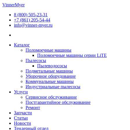
Перейти
VinnerMyer
к
8 (800) 505-23-31
содержимому
+7 (861) 205-54-44
info@vinner-myer.ru
Каталог
Поломоечные машины
Поломоечные машины серии LiTE
Пылесосы
Пылеводососы
Подметальные машины
Уборочное оборудование
Коммунальные машины
Индустриальные пылесосы
Услуги
Сервисное обслуживание
Постгарантийное обслуживание
Ремонт
Запчасти
Статьи
Новости
Тендерный отдел