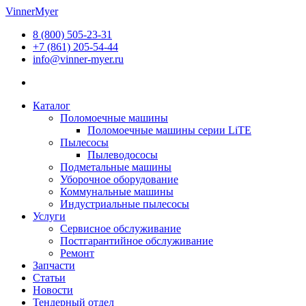
Перейти
VinnerMyer
к
8 (800) 505-23-31
содержимому
+7 (861) 205-54-44
info@vinner-myer.ru
Каталог
Поломоечные машины
Поломоечные машины серии LiTE
Пылесосы
Пылеводососы
Подметальные машины
Уборочное оборудование
Коммунальные машины
Индустриальные пылесосы
Услуги
Сервисное обслуживание
Постгарантийное обслуживание
Ремонт
Запчасти
Статьи
Новости
Тендерный отдел