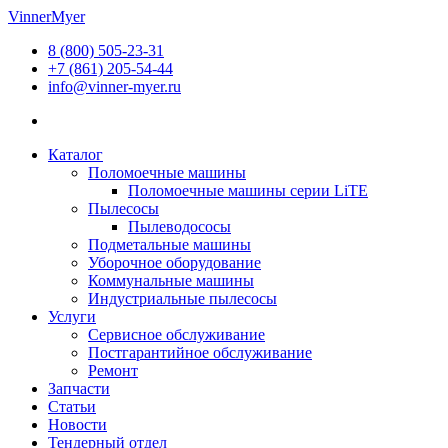
Перейти
VinnerMyer
к
8 (800) 505-23-31
содержимому
+7 (861) 205-54-44
info@vinner-myer.ru
Каталог
Поломоечные машины
Поломоечные машины серии LiTE
Пылесосы
Пылеводососы
Подметальные машины
Уборочное оборудование
Коммунальные машины
Индустриальные пылесосы
Услуги
Сервисное обслуживание
Постгарантийное обслуживание
Ремонт
Запчасти
Статьи
Новости
Тендерный отдел