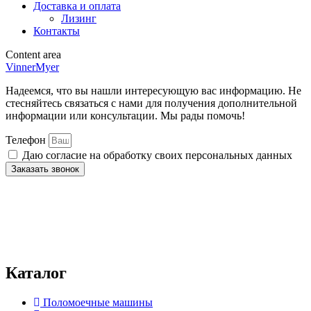
Доставка и оплата
Лизинг
Контакты
Content area
VinnerMyer
Надеемся, что вы нашли интересующую вас информацию. Не
стесняйтесь связаться с нами для получения дополнительной
информации или консультации. Мы рады помочь!
Телефон
Даю согласие на обработку своих персональных данных
Заказать звонок
Нажимая на кнопку отправки формы, вы даёте
согласие
на
обработку персональных данных и подтверждаете
ознакомление с
политикой конфиденциальности и обработки
персональных данных
. Вы можете ознакомиться с полной
информацией в документе по
ссылке.
Каталог
Поломоечные машины